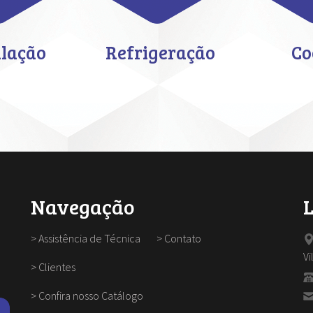
ilação
Refrigeração
Co
Navegação
>
Assistência de Técnica
>
Contato
Vi
>
Clientes
>
Confira nosso Catálogo