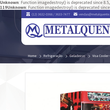
Unknown
: Function imagedestroy() is deprecated since 8.5, 
119
Unknown
: Function imagedestroy() is deprecated since 
(12) 3632-0366 / 3633-7477
vendas@metalquente
Home
Refrigeração
Geladeiras
Visa Cooler 