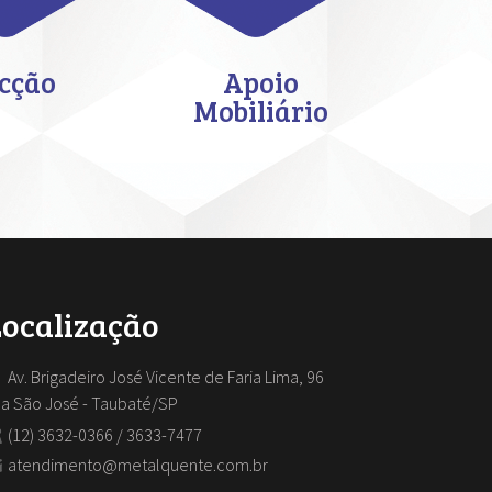
cção
Apoio
Mobiliário
Localização
Av. Brigadeiro José Vicente de Faria Lima, 96
la São José - Taubaté/SP
(12) 3632-0366 / 3633-7477
atendimento@metalquente.com.br