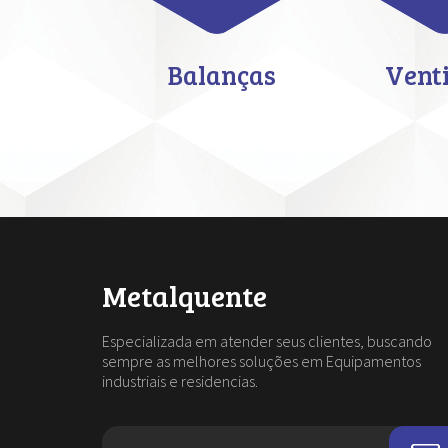
Balanças
Vent
Metalquente
Especializada em atender seus clientes, buscando
sempre as melhores soluções em Equipamentos
industriais e residencias.