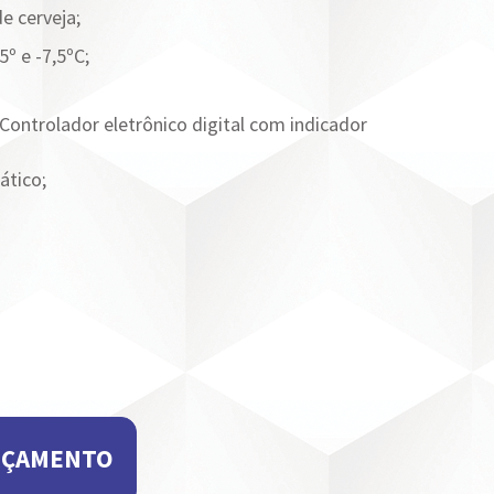
de cerveja;
5º e -7,5ºC;
Controlador eletrônico digital com indicador
ático;
RÇAMENTO